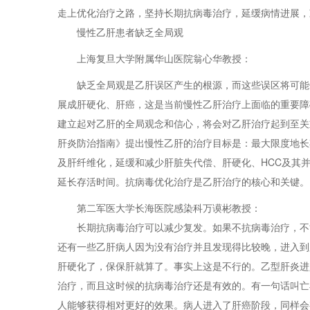
走上优化治疗之路，坚持长期抗病毒治疗，延缓病情进展
慢性乙肝患者缺乏全局观
上海复旦大学附属华山医院翁心华教授：
缺乏全局观是乙肝误区产生的根源，而这些误区将可能
展成肝硬化、肝癌，这是当前慢性乙肝治疗上面临的重要障
建立起对乙肝的全局观念和信心，将会对乙肝治疗起到至关
肝炎防治指南》提出慢性乙肝的治疗目标是：最大限度地长
及肝纤维化，延缓和减少肝脏失代偿、肝硬化、HCC及其
延长存活时间。抗病毒优化治疗是乙肝治疗的核心和关键。
第二军医大学长海医院感染科万谟彬教授：
长期抗病毒治疗可以减少复发。如果不抗病毒治疗，不
还有一些乙肝病人因为没有治疗并且发现得比较晚，进入到
肝硬化了，保保肝就算了。事实上这是不行的。乙型肝炎进
治疗，而且这时候的抗病毒治疗还是有效的。有一句话叫亡
人能够获得相对更好的效果。病人进入了肝癌阶段，同样会