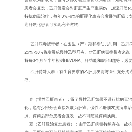
患者会复发，乙肝复发会对肝脏产生严重损伤，加速肝硬化
持抗病毒治疗，每年3%~6%的肝硬化患者会发展为肝癌；
期肝硬化患者可实现完全逆转。
乙肝病毒携带者：在围生（产）期和婴幼儿时期，乙肝病
25%~30%将发展成慢性乙型肝炎。对乙肝病毒携带者来
持每3个月至半年检测HBVDNA、肝功能和腹部B超等，必
乙肝特殊人群：有生育要求的乙肝朋友需与医生充分沟通
疗。
春（慢性乙肝患者）：得了慢性乙肝如果不进行抗病毒治疗
化，也有少部分会直接发展为肝癌。慢性乙肝朋友抗病毒治
测。停药后部分患者会复发，故不可随意停药换药。
夏（乙肝经治复发患者）：由于乙肝病毒持续存在，故抗
发。乙肝复发可使肝脏损害加重，应及时开始抗病毒治疗，