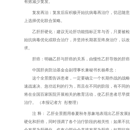
有效减少复发。
复发再治：复发后应积极开始抗病毒再治疗，切忌随意
上选择优化联合策略。
乙肝肝硬化：建议无论肝功能指标正常与否，只要被检
始抗病毒优化或联合治疗，并坚持长期甚至终身治疗，以改
求。
肝癌：明确乙肝与肝癌的关系，由慢性乙肝导致的肝癌
中国肝炎防治基金会副理事长兼秘书长杨希忠：
这个全景图告诉患者，一定要确立一个长期作战的战略
速战速决、急功近利的行为，而且在不同的阶段，有不同的
将在全国百家医院开展相关的教育活动，使乙肝患者尽早摆
治疗。 （本报记者方 彤整理）
注 释： 乙肝全景图用春夏秋冬形象地表现出乙肝发展
硬化和肝癌，同时强调了各个治疗阶段的相关性：如果不抗病
会发展为肝硬化，也有少部分会直接发展为肝癌；短期抗病毒