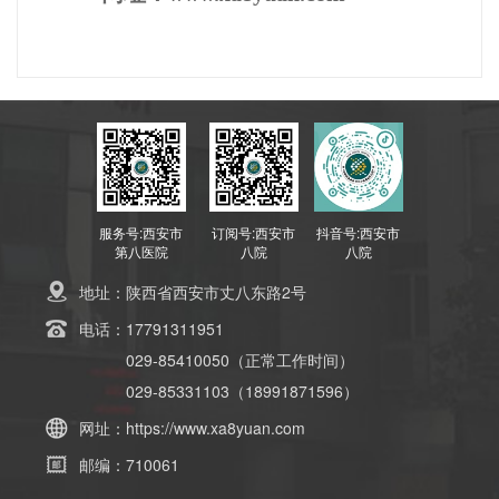
服务号:西安市
订阅号:西安市
抖音号:西安市
第八医院
八院
八院
地址：
陕西省西安市丈八东路2号
电话：
17791311951
029-85410050（正常工作时间）
029-85331103（18991871596）
网址：
https://www.xa8yuan.com
邮编：
710061