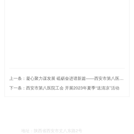
上一条：凝心聚力谋发展 砥砺奋进谱新篇——西安市第八医院召开第六届二十一次...
下一条：西安市第八医院工会 开展2023年夏季“送清凉”活动
服务号:西安市
订阅号:西安市
抖音号:西安市
第八医院
八院
八院
地址：
陕西省西安市丈八东路2号