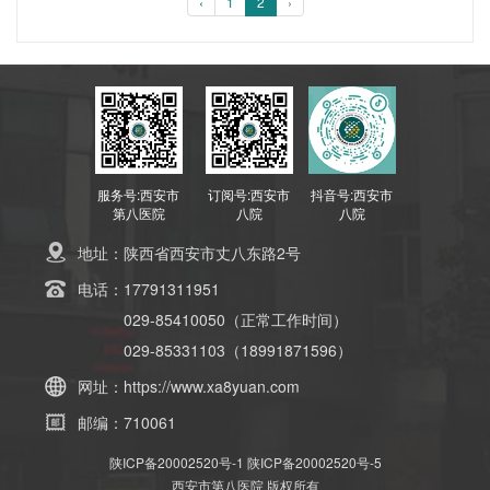
‹
1
2
›
服务号:西安市
订阅号:西安市
抖音号:西安市
第八医院
八院
八院
地址：
陕西省西安市丈八东路2号
电话：
17791311951
029-85410050（正常工作时间）
029-85331103（18991871596）
网址：
https://www.xa8yuan.com
邮编：
710061
陕ICP备20002520号-1
陕ICP备20002520号-5
西安市第八医院 版权所有