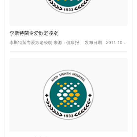
李斯特菌专爱欺老凌弱
李斯特菌专爱欺老凌弱 来源：健康报 发布日期：2011-10-10 作者：北京地坛医院主任医师 蔡晧东 最近，美国发生李斯特菌病疫情，上百人因吃了被李斯特菌污染的甜瓜患病，20余人死亡。这......