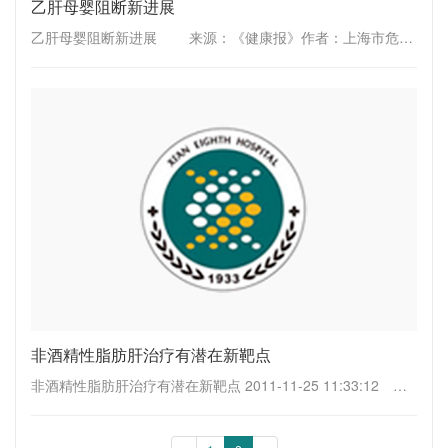
乙肝母婴阻断新进展
乙肝母婴阻断新进展 来源：《健康报》作者：上海市危重孕产妇会诊抢救中心主任 蒋佩茹 我国每年有14万~16万乙肝病毒感染的孕妇妊娠分娩，其早产、出血、新生儿出生缺陷率和其他不良妊娠结局发生率均高于普通孕产妇。如果不......
非酒精性脂肪肝治疗有潜在新靶点
非酒精性脂肪肝治疗有潜在新靶点 2011-11-25 11:33:12 来源：转载《健康报》 本报讯（记者胡德荣）中国科学院上海生命科学研究院健康科学研究所内分泌代谢疾病研究组与上海交通大学医学院附属瑞金医院内分泌科的科研人员，新近在非......