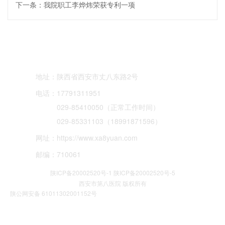
下一条：我院职工李烨炜荣获专利一项
服务号:西安市
订阅号:西安市
抖音号:西安市
第八医院
八院
八院
地址：
陕西省西安市丈八东路2号
电话：
17791311951
029-85410050（正常工作时间）
029-85331103（18991871596）
网址：
https://www.xa8yuan.com
邮编：
710061
陕ICP备20002520号-1
陕ICP备20002520号-5
西安市第八医院 版权所有
陕公网安备 61011302001152号